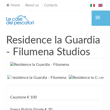
Home
About us
Contacts
Residence la Guardia
- Filumena
Studios
Cauzione
€
100
Spesa Pulizia Finale
€
30