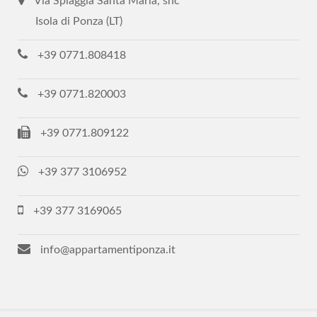
Via Spiaggia Santa Maria, snc
Isola di Ponza (LT)
+39 0771.808418
+39 0771.820003
+39 0771.809122
+39 377 3106952
+39 377 3169065
info@appartamentiponza.it