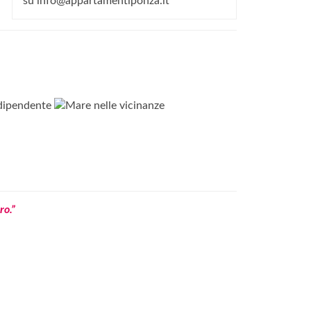
su info@appartamentiponza.it
ro.”