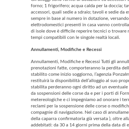
forno; 1 frigorifero; acqua calda per la doccia; ta
accessori, quali sedie a sdraio; tavoli e sedie da
sempre in base al numero in dotazione, versando 
elettrodomestici presenti in casa vanno controllati
di isole dove è difficile reperire tecnici o trovare
tempi compatibili con le singole realtà locali.
Annullamenti, Modifiche e Recessi
Annullamenti, Modifiche e Recessi Tutti gli annull
prenotazioni fatte, comporteranno la perdita del
stabilito come inizio soggiorno, l’agenzia PonzaIm
restituirà la disponibilità dell’alloggio al suo pr
stabilita perderanno ogni diritto ad un eventuale
da sospensioni delle corse da e per i porti di For
metereologiche e ci impegniamo ad onorare i termi
reclami per la sospensione delle corse o modifich
compagnie di navigazione. Nel caso di annullamen
della caparra confirmatoria già versata ), oltre a
addebitati: da 30 a 14 giorni prima della data di 