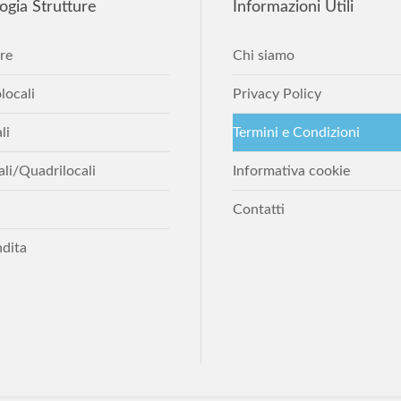
ogia
Strutture
Informazioni
Utili
re
Chi siamo
ocali
Privacy Policy
li
Termini e Condizioni
cali/Quadrilocali
Informativa cookie
Contatti
ndita