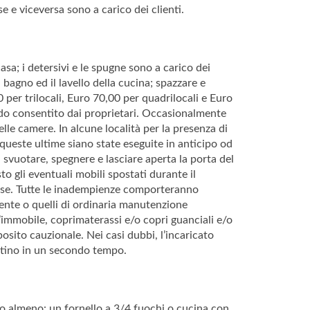
se e viceversa sono a carico dei clienti.
asa; i detersivi e le spugne sono a carico dei
l bagno ed il lavello della cucina; spazzare e
 per trilocali, Euro 70,00 per quadrilocali e Euro
ndo consentito dai proprietari. Occasionalmente
lle camere. In alcune località per la presenza di
a queste ultime siano state eseguite in anticipo od
a svuotare, spegnere e lasciare aperta la porta del
o gli eventuali mobili spostati durante il
a case. Tutte le inadempienze comporteranno
iente o quelli di ordinaria manutenzione
’immobile, coprimaterassi e/o copri guanciali e/o
posito cauzionale. Nei casi dubbi, l’incaricato
ristino in un secondo tempo.
anno almeno: un fornello a 3/4 fuochi o cucina con