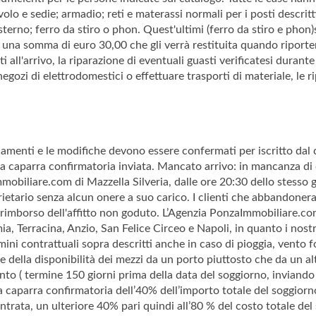
volo e sedie; armadio; reti e materassi normali per i posti descritt
 esterno; ferro da stiro o phon. Quest'ultimi (ferro da stiro e pho
una somma di euro 30,00 che gli verrà restituita quando riportera
 all'arrivo, la riparazione di eventuali guasti verificatesi durante
 negozi di elettrodomestici o effettuare trasporti di materiale, le 
amenti e le modifiche devono essere confermati per iscritto dal cl
la caparra confirmatoria inviata. Mancato arrivo: in mancanza d
mobiliare.com di Mazzella Silveria, dalle ore 20:30 dello stesso g
oprietario senza alcun onere a suo carico. I clienti che abbandoner
 rimborso dell'affitto non goduto. L’Agenzia PonzaImmobiliare.com
mia, Terracina, Anzio, San Felice Circeo e Napoli, in quanto i nost
ni contrattuali sopra descritti anche in caso di pioggia, vento 
e della disponibilità dei mezzi da un porto piuttosto che da un a
to ( termine 150 giorni prima della data del soggiorno, inviando
lla caparra confirmatoria dell’40% dell’importo totale del soggior
entrata, un ulteriore 40% pari quindi all’80 % del costo totale de