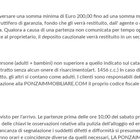
o a versare una somma minima di Euro 200,00 fino ad una somma ma
uttifero di garanzia, fondo che gli verrà restituito, dall' agente o
a. Qualora a causa di una partenza non comunicata per tempo oppu
te al proprietario, il deposito cauzionale verrà restituito in un 
rsone (adulti + bambini) non superiore a quello indicato sul ca
ratto senza alcun onere di risarcimento(art. 1456 c.c.) In caso di
to, gli altri si contano come adulti. I clienti sono responsabili de
tazione alla PONZAIMMOBILIARE.COM il proprio codice fiscale e
visto per l'arrivo. Le partenze prima delle ore 10,00 del sabato p
elle chiavi le osservazioni relative alla pulizia dell'alloggio ed 
 mancanza di segnalazione i suddetti difetti e difformità si presu
e hanno orari e coincidenze diverse da quelli necessari, LA PO