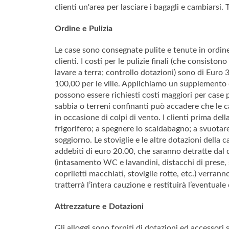
clienti un'area per lasciare i bagagli e cambiarsi. 
Ordine e Pulizia
Le case sono consegnate pulite e tenute in ordine t
clienti. I costi per le pulizie finali (che consisto
lavare a terra; controllo dotazioni) sono di Euro 
100,00 per le ville. Applichiamo un supplemento 
possono essere richiesti costi maggiori per case p
sabbia o terreni confinanti può accadere che le ca
in occasione di colpi di vento. I clienti prima del
frigorifero; a spegnere lo scaldabagno; a svuotare
soggiorno. Le stoviglie e le altre dotazioni della
addebiti di euro 20.00, che saranno detratte dal 
(intasamento WC e lavandini, distacchi di prese, 
copriletti macchiati, stoviglie rotte, etc.) verran
tratterrà l’intera cauzione e restituirà l’eventual
Attrezzature e Dotazioni
Gli alloggi sono forniti di dotazioni ed accessori