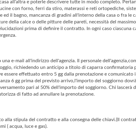
casa all'altra e poterle descrivere tutte in modo completo. Pertan
cine con forno, ferri da stiro, materassi e reti ortopediche, siste
 ed il bagno, mancanza di gradini all'interno della casa o fra le 
ure della calce o delle pitture delle pareti, necessità del massimo s
lucidazioni prima di definire il contratto. In ogni caso ciascuna c
ergenza.
una e-mail all'indirizzo dell'agenzia. Il personale dell'agenzia,
lloggio, richiedendo un anticipo a titolo di caparra confirmatoria
ve essere effettuato entro 5 gg dalla prenotazione e comunicato in
anza 6 gg prima del previsto arrivo,l'importo del soggiorno dovr
versamento pari al 50% dell'importo del soggiorno. Chi lascerà de
orizza di fatto ad annullare la prenotazione.
ito alla stipula del contratto e alla consegna delle chiavi.(Il contra
mi ( acqua, luce e gas).