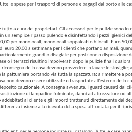
Tutte le spese per i trasporti di persone e bagagli dal porto alle ca
utto a cura dei proprietari. Gli accessori per le pulizie sono in c
no in un semplice ripasso pulendo e disinfettando i pezzi igienici de
30,00 per monolocali, monolocali soppalcati o bilocali, Euro 50,00
di euro 20,00 a settimana per I clienti che portano animali, qua
articolarmente grandi o disagiate per posizione o disposizione de
se o i terrazzi risultino impolverati dopo le pulizie finali qualor
la riconsegna della casa devono provvedere: a lavare le stoviglie; 
 la pattumiera portando via tutta la spazzatura; a rimettere a post
 casa non devono essere utilizzate o trasportate all’esterno dell
deposito cauzionale. A consegna avvenuta, i guasti causati dal cl
sostituzione di lampadine fulminate, danni ad attrezzature od all
no addebitati al cliente e gli importi trattenuti direttamente dal de
e differenza insieme alla ricevuta della spesa affrontata per il rip
 sufficienti per le persone indicate sul catalogo. Tutte le case h