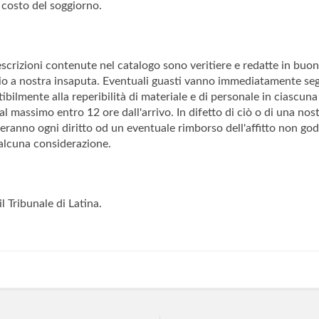
 costo del soggiorno.
descrizioni contenute nel catalogo sono veritiere e redatte in buo
io a nostra insaputa. Eventuali guasti vanno immediatamente segna
ilmente alla reperibilità di materiale e di personale in ciascuna 
mo entro 12 ore dall'arrivo. In difetto di ciò o di una nostra 
nno ogni diritto od un eventuale rimborso dell'affitto non godu
alcuna considerazione.
 Tribunale di Latina.