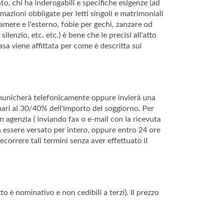
to, chi ha inderogabili e specifiche esigenze (ad
mazioni obbligate per letti singoli e matrimoniali
camere e l'esterno, fobie per gechi, zanzare od
ilenzio, etc. etc.) è bene che le precisi all'atto
asa viene affittata per come è descritta sul
comunicherà telefonicamente oppure invierà una
 pari al 30/40% dell'importo del soggiorno. Per
 agenzia ( inviando fax o e-mail con la ricevuta
à essere versato per intero, oppure entro 24 ore
correre tali termini senza aver effettuato il
tto è nominativo e non cedibili a terzi). Il prezzo