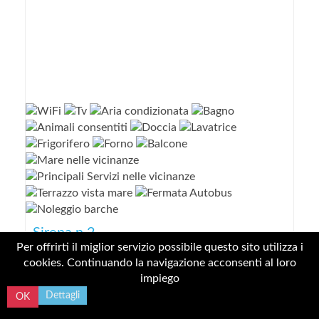
Sirena n.2
Per offrirti il miglior servizio possibile questo sito utilizza i
cookies. Continuando la navigazione acconsenti al loro
Monolocali
impiego
Dettagli
OK
Offerta dal 06/09/2026 al 20/09/2026