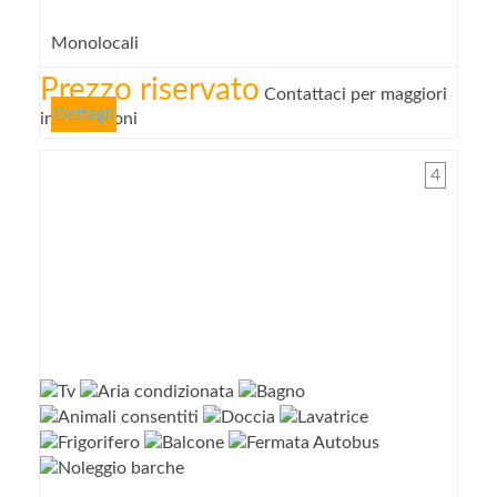
Monolocali
Prezzo riservato
Contattaci per maggiori
Dettagli
informazioni
4