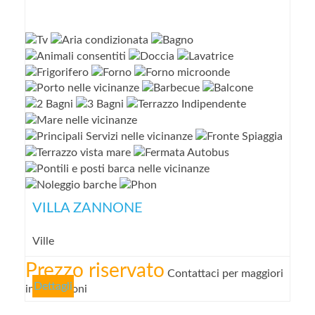
VILLA ZANNONE
Ville
Prezzo riservato
Contattaci per maggiori
Dettagli
informazioni