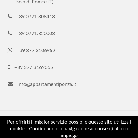
Isola di Ponza (LT)
+39 0771.808418
+39 0771.820003
+39 377 3106952
+39 377 3169065
info@appartamentiponza.it
Per offrirti il miglior servizio possibile questo sito utilizza i
Copyright © 2018-2021 Ponza Immobiliare - Tutti i diritti
cookies. Continuando la navigazione acconsenti al loro
riservati - P.Iva 02605320593
impiego