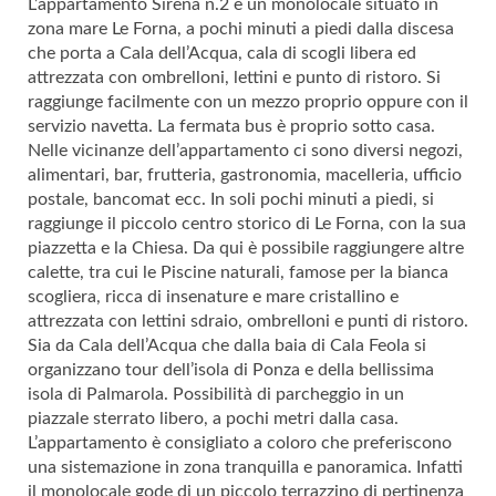
L’appartamento Sirena n.2
è un monolocale situato in
zona mare Le Forna, a pochi minuti a piedi dalla discesa
che porta a Cala dell’Acqua, cala di scogli libera ed
attrezzata con ombrelloni, lettini e punto di ristoro. Si
raggiunge facilmente con un mezzo proprio oppure con il
servizio navetta. La fermata bus è proprio sotto casa.
Nelle vicinanze dell’appartamento ci sono diversi negozi,
alimentari, bar, frutteria, gastronomia, macelleria, ufficio
postale, bancomat ecc. In soli pochi minuti a piedi, si
raggiunge il piccolo centro storico di Le Forna, con la sua
piazzetta e la Chiesa. Da qui è possibile raggiungere altre
calette, tra cui le Piscine naturali, famose per la bianca
scogliera, ricca di insenature e mare cristallino e
attrezzata con lettini sdraio, ombrelloni e punti di ristoro.
Sia da Cala dell’Acqua che dalla baia di Cala Feola si
organizzano tour dell’isola di Ponza e della bellissima
isola di Palmarola. Possibilità di parcheggio in un
piazzale sterrato libero, a pochi metri dalla casa.
L’appartamento è consigliato a coloro che preferiscono
una sistemazione in zona tranquilla e panoramica. Infatti
il monolocale gode di un piccolo terrazzino di pertinenza