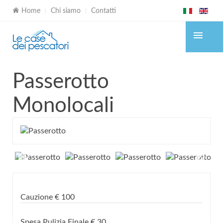
Home
Chi siamo
Contatti
Passerotto
Monolocali
Cauzione
€
100
Spesa Pulizia Finale
€
30