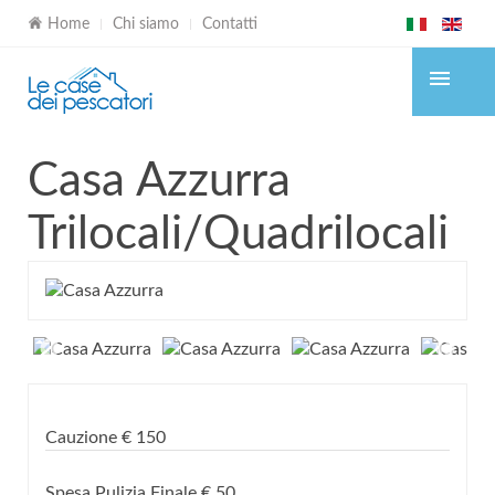
Home
Chi siamo
Contatti
Casa Azzurra
Trilocali/Quadrilocali
Cauzione
€
150
Spesa Pulizia Finale
€
50