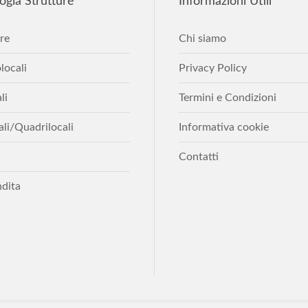
ogia
Strutture
Informazioni
Utili
re
Chi siamo
ocali
Privacy Policy
li
Termini e Condizioni
cali/Quadrilocali
Informativa cookie
Contatti
ndita