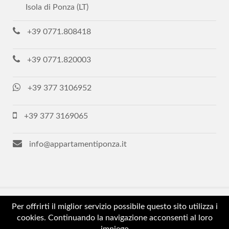
Isola di Ponza (LT)
+39 0771.808418
+39 0771.820003
+39 377 3106952
+39 377 3169065
info@appartamentiponza.it
Per offrirti il miglior servizio possibile questo sito utilizza i
Copyright © 2018-2021 Ponza Immobiliare - Tutti i diritti
cookies. Continuando la navigazione acconsenti al loro
riservati - P.Iva 02605320593