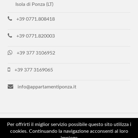
Isola di Ponza (LT)
+39 0771.808418
+39 0771.820003
+39 377 3106952
+39 377 3169065
info@appartamentiponza.it
Per offrirti il miglior servizio possibile questo sito utilizza i
Copyright © 2018-2021 Ponza Immobiliare - Tutti i diritti
cookies. Continuando la navigazione acconsenti al loro
riservati - P.Iva 02605320593